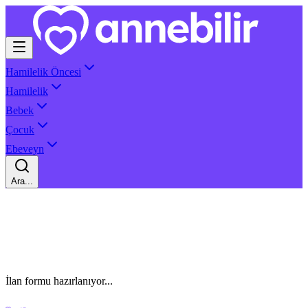
Hamilelik Öncesi
Hamilelik
Bebek
Çocuk
Ebeveyn
Ara...
İlan formu hazırlanıyor...