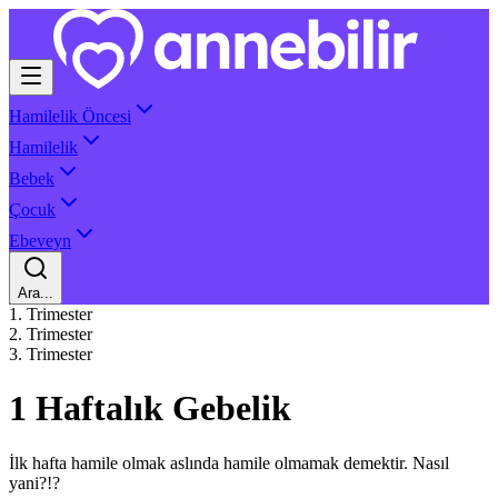
Hamilelik Öncesi
Hamilelik
Bebek
Çocuk
Ebeveyn
Ara...
1. Trimester
2. Trimester
3. Trimester
1 Haftalık Gebelik
İlk hafta hamile olmak aslında hamile olmamak demektir. Nasıl
yani?!?