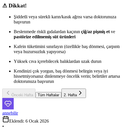
⚠ Dikkat!
Şiddetli veya sürekli karın/kasık ağrısı varsa doktorunuza
başvurun
Beslenmede riskli gıdalardan kaçının
çiğ/az pişmiş et
ve
pastörize edilmemiş süt ürünleri
Kafein tüketimini sınırlayın (özellikle baş dönmesi, çarpıntı
veya huzursuzluk yapıyorsa)
Yüksek cıva içerebilecek balıklardan uzak durun
Kendinizi çok yorgun, baş dönmesi belirgin veya iyi
hissetmiyorsanız dinlenmeye öncelik verin; belirtiler artarsa
doktorunuza başvurun
Önceki Hafta
Tüm Haftalar
2
. Hafta
annebilir
Eklendi:
6 Ocak 2026
•