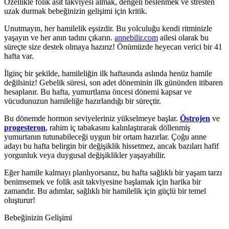
Özellikle folik asit takviyesi almak, dengeli beslenmek ve stresten
uzak durmak bebeğinizin gelişimi için kritik.
Unutmayın, her hamilelik eşsizdir. Bu yolculuğu kendi ritminizle
yaşayın ve her anın tadını çıkarın.
annebilir.com
ailesi olarak bu
süreçte size destek olmaya hazırız! Önümüzde heyecan verici bir 41
hafta var.
İlginç bir şekilde, hamileliğin ilk haftasında aslında henüz hamile
değilsiniz! Gebelik süresi, son adet döneminin ilk gününden itibaren
hesaplanır. Bu hafta, yumurtlama öncesi dönemi kapsar ve
vücudunuzun hamileliğe hazırlandığı bir süreçtir.
Bu dönemde hormon seviyeleriniz yükselmeye başlar.
Östrojen
ve
progesteron
, rahim iç tabakasını kalınlaştırarak döllenmiş
yumurtanın tutunabileceği uygun bir ortam hazırlar. Çoğu anne
adayı bu hafta belirgin bir değişiklik hissetmez, ancak bazıları hafif
yorgunluk veya duygusal değişiklikler yaşayabilir.
Eğer hamile kalmayı planlıyorsanız, bu hafta sağlıklı bir yaşam tarzı
benimsemek ve folik asit takviyesine başlamak için harika bir
zamandır. Bu adımlar, sağlıklı bir hamilelik için güçlü bir temel
oluşturur!
Bebeğinizin Gelişimi