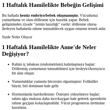
1
Haftalık Hamilelikte Bebeğin Gelişimi
Bu haftada
henüz embriyo/bebek oluşmamıştır.
Vücudunuz
yumurtlama ve olası döllenme için hazırlık yapar. Bebek
gelişiminden ziyade “zemin hazırlığı” vardır: döllenme olursa
ilerleyen haftalarda rahme tutunabilecek uygun ortamın temeli atılır.
Sizde Neler Oluyor
1
Haftalık Hamilelikte Anne'de Neler
Değişiyor?
Rahim iç tabakası (endometrium) kalınlaşmaya başlar:
Döllenmiş yumurtanın tutunabilmesi için besleyici/koruyucu
bir alan oluşur.
Yumurtalıklar yumurta hücresini olgunlaştırır: Foliküller
büyür, biri dominant hale gelir.
Hormonlarda hareketlenme: Östrojen yükselmeye başlar;
rahim ağzı mukusu daha ince/kaygan hale gelerek spermlerin
rahme geçişini kolaylaştırabilir. Vücut progesteron üretimine
hazırlanır.