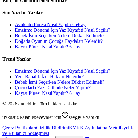
En Çok Görüntülenen Sorular
Son Yazılan Yazılar
Avokado Püresi Nasıl Yapılır? 6+ ay
Emzirme Dönemi İçin Yaz Kıyafeti Nasıl Seçilir?
Bebek İsmi Seçerken Nelere Dikkat Edilmeli?
Doğada Oyunun Çocuğa Faydaları Nelerdir?
Kayısı Püresi Nasıl Yapılır? 6+ ay
Trend Yazılar
Emzirme Dönemi İçin Yaz Kıyafeti Nasıl Seçilir?
Yeni Babalık İzni Hakları Nelerdir?
Bebek İsmi Seçerken Nelere Dikkat Edilmeli?
Çocuklarla Yaz Tatilinde Neler Yapılır?
Kayısı Püresi Nasıl Yapılır? 6+ ay
©
2026
annebilir. Tüm hakları saklıdır.
uykusuz kalan ebeveynler için
sevgiyle yapıldı
Çerez Politikaları
Gizlilik Bildirimi
KVKK Aydınlatma Metni
Üyelik
ve Kullanıcı Sözleşmesi