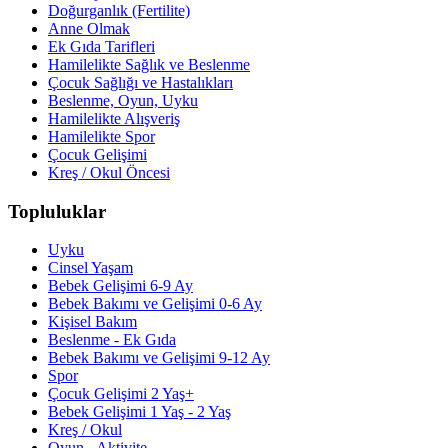
Doğurganlık (Fertilite)
Anne Olmak
Ek Gıda Tarifleri
Hamilelikte Sağlık ve Beslenme
Çocuk Sağlığı ve Hastalıkları
Beslenme, Oyun, Uyku
Hamilelikte Alışveriş
Hamilelikte Spor
Çocuk Gelişimi
Kreş / Okul Öncesi
Topluluklar
Uyku
Cinsel Yaşam
Bebek Gelişimi 6-9 Ay
Bebek Bakımı ve Gelişimi 0-6 Ay
Kişisel Bakım
Beslenme - Ek Gıda
Bebek Bakımı ve Gelişimi 9-12 Ay
Spor
Çocuk Gelişimi 2 Yaş+
Bebek Gelişimi 1 Yaş - 2 Yaş
Kreş / Okul
Oyun - Aktivite