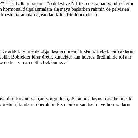
”, “12. hafta ultrason”, “ikili test ve NT testi ne zaman yapılır?” gibi
dun hormonal dalgalanmalara alışmaya başlarken rahmin de pelvisten
imester taramaları açısından kritik bir dönemdesin.
r ve artık büyüme ile olgunlaşma dönemi hızlanır. Bebek parmaklarını
ilir. Böbrekler idrar üretir, karaciğer kan hücresi üretiminde rol alır
ilse de her zaman netlik beklenmez.
ayabilir. Bulantı ve aşırı yorgunluk çoğu anne adayında azalır, ancak
görülebilir; bunların önemli bir kısmı artan kan hacmi ve hormonların