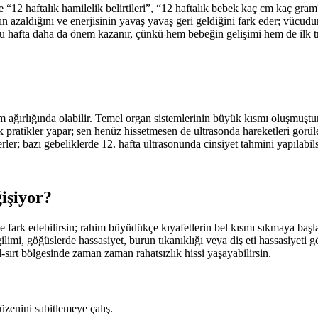
e “12 haftalık hamilelik belirtileri”, “12 haftalık bebek kaç cm kaç gram?
n azaldığını ve enerjisinin yavaş yavaş geri geldiğini fark eder; vücu
 bu hafta daha da önem kazanır, çünkü hem bebeğin gelişimi hem de ilk tr
 ağırlığında olabilir. Temel organ sistemlerinin büyük kısmı oluşmuştu
 pratikler yapar; sen henüz hissetmesen de ultrasonda hareketleri görüleb
erler; bazı gebeliklerde 12. hafta ultrasonunda cinsiyet tahmini yapılab
işiyor?
me fark edebilirsin; rahim büyüdükçe kıyafetlerin bel kısmı sıkmaya başl
ilimi, göğüslerde hassasiyet, burun tıkanıklığı veya diş eti hassasiyeti 
-sırt bölgesinde zaman zaman rahatsızlık hissi yaşayabilirsin.
üzenini sabitlemeye çalış.