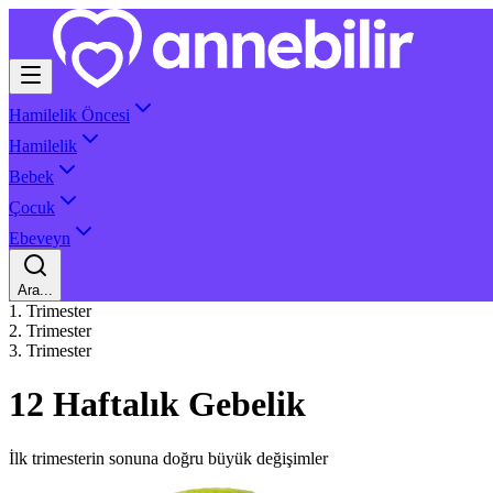
Hamilelik Öncesi
Hamilelik
Bebek
Çocuk
Ebeveyn
Ara...
1. Trimester
2. Trimester
3. Trimester
12 Haftalık Gebelik
İlk trimesterin sonuna doğru büyük değişimler