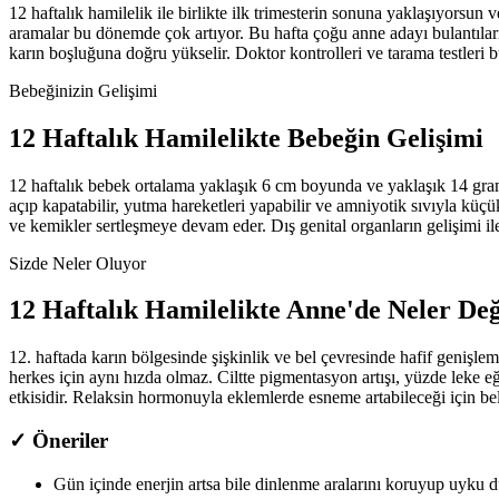
12 haftalık hamilelik ile birlikte ilk trimesterin sonuna yaklaşıyorsun v
aramalar bu dönemde çok artıyor. Bu hafta çoğu anne adayı bulantıları
karın boşluğuna doğru yükselir. Doktor kontrolleri ve tarama testleri
Bebeğinizin Gelişimi
12
Haftalık Hamilelikte Bebeğin Gelişimi
12 haftalık bebek ortalama yaklaşık 6 cm boyunda ve yaklaşık 14 gram
açıp kapatabilir, yutma hareketleri yapabilir ve amniyotik sıvıyla küçük
ve kemikler sertleşmeye devam eder. Dış genital organların gelişimi il
Sizde Neler Oluyor
12
Haftalık Hamilelikte Anne'de Neler Değ
12. haftada karın bölgesinde şişkinlik ve bel çevresinde hafif genişle
herkes için aynı hızda olmaz. Ciltte pigmentasyon artışı, yüzde leke eğ
etkisidir. Relaksin hormonuyla eklemlerde esneme artabileceği için bel
✓ Öneriler
Gün içinde enerjin artsa bile dinlenme aralarını koruyup uyku d