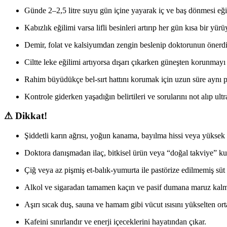
Günde 2–2,5 litre suyu gün içine yayarak iç ve baş dönmesi eği
Kabızlık eğilimi varsa lifli besinleri artırıp her gün kısa bir yü
Demir, folat ve kalsiyumdan zengin beslenip doktorunun önerdiğ
Ciltte leke eğilimi artıyorsa dışarı çıkarken güneşten korunmayı a
Rahim büyüdükçe bel-sırt hattını korumak için uzun süre aynı
Kontrole giderken yaşadığın belirtileri ve sorularını not alıp ult
⚠ Dikkat!
Şiddetli karın ağrısı, yoğun kanama, bayılma hissi veya yükse
Doktora danışmadan ilaç, bitkisel ürün veya “doğal takviye” k
Çiğ veya az pişmiş et-balık-yumurta ile pastörize edilmemiş süt
Alkol ve sigaradan tamamen kaçın ve pasif dumana maruz kalm
Aşırı sıcak duş, sauna ve hamam gibi vücut ısısını yükselten or
Kafeini sınırlandır ve enerji içeceklerini hayatından çıkar.