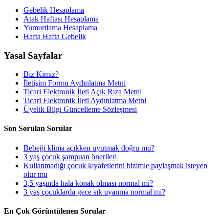
Gebelik Hesaplama
Atak Haftası Hesaplama
Yumurtlama Hesaplama
Hafta Hafta Gebelik
Yasal Sayfalar
Biz Kimiz?
İletişim Formu Aydınlatma Metni
Ticari Elektronik İleti Açık Rıza Metni
Ticari Elektronik İleti Aydınlatma Metni
Üyelik Bilgi Güncelleme Sözleşmesi
Son Sorulan Sorular
Bebeği klima açıkken uyutmak doğru mu?
3 yaş çocuk şampuan önerileri
Kullanmadığı çocuk kıyafetlerini bizimle paylaşmak isteyen
olur mu
3,5 yaşında hala konak olması normal mi?
3 yaş çocuklarda gece sık uyanma normal mi?
En Çok Görüntülenen Sorular