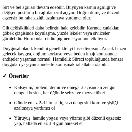
Sırt ve bel ağrıları devam edebilir. Büyüyen karnın ağırlığı ve
değişen postürün bu ağrılara yol açıyor. Doğru duruş ve düzenli
egzersiz bu rahatsızlığı azaltmaya yardımcı olur.
Cilt değişiklikleri daha belirgin hale gelebilir. Karında çatlaklar,
göbek çizgisinde koyulaşma, yüzde lekeler veya sivilceler
görülebilir. Hormonlar cildin pigmentasyonunu etkiliyor.
Duygusal olarak kendini genellikle iyi hissediyorsun. Ancak bazen
gelecek kaygısı, doğum korkusu veya beden imajı konusunda
endişeler yaşaman normal. Hamilelik Süreci topluluğunda benzer
duyguları yaşayan annelerle konuşmak rahatlatıcı olabilir.
✓ Öneriler
Kalsiyum, protein, demir ve omega-3 açısından zengin
dengeli beslen, her öğünde sebze ve meyve tüket
Günde en az 2-3 litre su iç, sıvı dengesini koru ve şişliği
azaltmaya yardımcı ol
Yürüyüş, hamile yogası veya yüzme gibi düzenli egzersiz
yap, haftada en az 3-4 gün hareket et