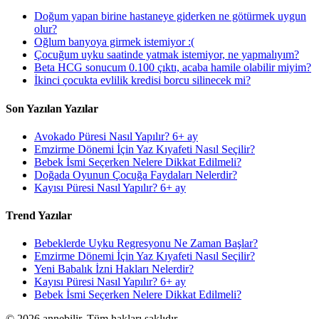
Doğum yapan birine hastaneye giderken ne götürmek uygun
olur?
Oğlum banyoya girmek istemiyor :(
Çocuğum uyku saatinde yatmak istemiyor, ne yapmalıyım?
Beta HCG sonucum 0.100 çıktı, acaba hamile olabilir miyim?
İkinci çocukta evlilik kredisi borcu silinecek mi?
Son Yazılan Yazılar
Avokado Püresi Nasıl Yapılır? 6+ ay
Emzirme Dönemi İçin Yaz Kıyafeti Nasıl Seçilir?
Bebek İsmi Seçerken Nelere Dikkat Edilmeli?
Doğada Oyunun Çocuğa Faydaları Nelerdir?
Kayısı Püresi Nasıl Yapılır? 6+ ay
Trend Yazılar
Bebeklerde Uyku Regresyonu Ne Zaman Başlar?
Emzirme Dönemi İçin Yaz Kıyafeti Nasıl Seçilir?
Yeni Babalık İzni Hakları Nelerdir?
Kayısı Püresi Nasıl Yapılır? 6+ ay
Bebek İsmi Seçerken Nelere Dikkat Edilmeli?
©
2026
annebilir. Tüm hakları saklıdır.