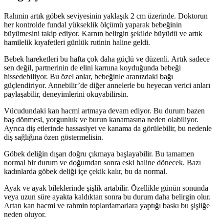
Rahmin artık göbek seviyesinin yaklaşık 2 cm üzerinde. Doktorun
her kontrolde fundal yükseklik ölçümü yaparak bebeğinin
büyümesini takip ediyor. Karnın belirgin şekilde büyüdü ve artık
hamilelik kıyafetleri günlük rutinin haline geldi.
Bebek hareketleri bu hafta çok daha güçlü ve düzenli. Artık sadece
sen değil, partnerinin de elini karnına koyduğunda bebeği
hissedebiliyor. Bu özel anlar, bebeğinle aranızdaki bağı
güçlendiriyor. Annebilir’de diğer annelerle bu heyecan verici anları
paylaşabilir, deneyimlerini okuyabilirsin.
Vücudundaki kan hacmi artmaya devam ediyor. Bu durum bazen
baş dönmesi, yorgunluk ve burun kanamasına neden olabiliyor.
Ayrıca diş etlerinde hassasiyet ve kanama da görülebilir, bu nedenle
diş sağlığına özen göstermelisin.
Göbek deliğin dışarı doğru çıkmaya başlayabilir. Bu tamamen
normal bir durum ve doğumdan sonra eski haline dönecek. Bazı
kadınlarda göbek deliği içe çekik kalır, bu da normal.
Ayak ve ayak bileklerinde şişlik artabilir. Özellikle günün sonunda
veya uzun süre ayakta kaldıktan sonra bu durum daha belirgin olur.
Artan kan hacmi ve rahmin toplardamarlara yaptığı baskı bu şişliğe
neden oluyor.