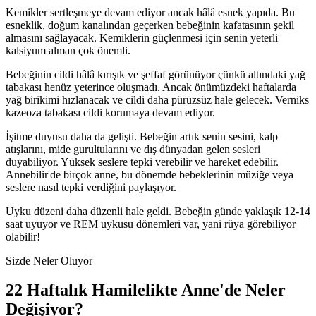
Kemikler sertleşmeye devam ediyor ancak hâlâ esnek yapıda. Bu
esneklik, doğum kanalından geçerken bebeğinin kafatasının şekil
almasını sağlayacak. Kemiklerin güçlenmesi için senin yeterli
kalsiyum alman çok önemli.
Bebeğinin cildi hâlâ kırışık ve şeffaf görünüyor çünkü altındaki yağ
tabakası henüz yeterince oluşmadı. Ancak önümüzdeki haftalarda
yağ birikimi hızlanacak ve cildi daha pürüzsüz hale gelecek. Verniks
kazeoza tabakası cildi korumaya devam ediyor.
İşitme duyusu daha da gelişti. Bebeğin artık senin sesini, kalp
atışlarını, mide gurultularını ve dış dünyadan gelen sesleri
duyabiliyor. Yüksek seslere tepki verebilir ve hareket edebilir.
Annebilir'de birçok anne, bu dönemde bebeklerinin müziğe veya
seslere nasıl tepki verdiğini paylaşıyor.
Uyku düzeni daha düzenli hale geldi. Bebeğin günde yaklaşık 12-14
saat uyuyor ve REM uykusu dönemleri var, yani rüya görebiliyor
olabilir!
Sizde Neler Oluyor
22
Haftalık Hamilelikte Anne'de Neler
Değişiyor?