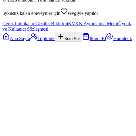
uykusuz kalan ebeveynler için
sevgiyle yapıldı
Çerez Politikaları
Gizlilik Bildirimi
KVKK Aydınlatma Metni
Üyelik
ve Kullanıcı Sözleşmesi
Ana Sayfa
Topluluk
İkinci El
Hamilelik
Soru Sor