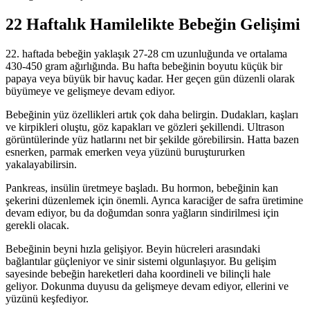
22
Haftalık Hamilelikte Bebeğin Gelişimi
22. haftada bebeğin yaklaşık 27-28 cm uzunluğunda ve ortalama
430-450 gram ağırlığında. Bu hafta bebeğinin boyutu küçük bir
papaya veya büyük bir havuç kadar. Her geçen gün düzenli olarak
büyümeye ve gelişmeye devam ediyor.
Bebeğinin yüz özellikleri artık çok daha belirgin. Dudakları, kaşları
ve kirpikleri oluştu, göz kapakları ve gözleri şekillendi. Ultrason
görüntülerinde yüz hatlarını net bir şekilde görebilirsin. Hatta bazen
esnerken, parmak emerken veya yüzünü buruştururken
yakalayabilirsin.
Pankreas, insülin üretmeye başladı. Bu hormon, bebeğinin kan
şekerini düzenlemek için önemli. Ayrıca karaciğer de safra üretimine
devam ediyor, bu da doğumdan sonra yağların sindirilmesi için
gerekli olacak.
Bebeğinin beyni hızla gelişiyor. Beyin hücreleri arasındaki
bağlantılar güçleniyor ve sinir sistemi olgunlaşıyor. Bu gelişim
sayesinde bebeğin hareketleri daha koordineli ve bilinçli hale
geliyor. Dokunma duyusu da gelişmeye devam ediyor, ellerini ve
yüzünü keşfediyor.