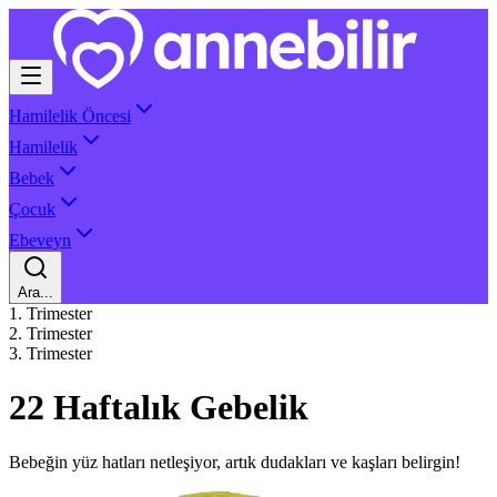
Hamilelik Öncesi
Hamilelik
Bebek
Çocuk
Ebeveyn
Ara...
1. Trimester
2. Trimester
3. Trimester
22 Haftalık Gebelik
Bebeğin yüz hatları netleşiyor, artık dudakları ve kaşları belirgin!