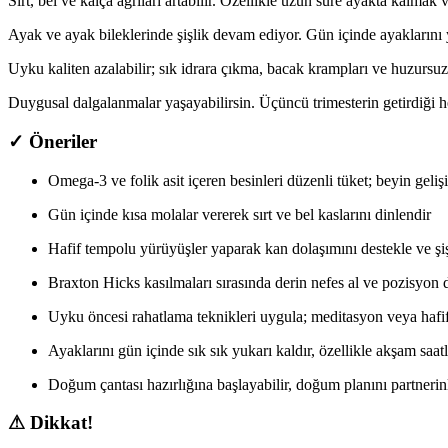
Sırt, bel ve kalça ağrıları artabilir. Özellikle uzun süre ayakta kalmak 
Ayak ve ayak bileklerinde şişlik devam ediyor. Gün içinde ayaklarını 
Uyku kaliten azalabilir; sık idrara çıkma, bacak krampları ve huzursuz
Duygusal dalgalanmalar yaşayabilirsin. Üçüncü trimesterin getirdiği he
✓ Öneriler
Omega-3 ve folik asit içeren besinleri düzenli tüket; beyin geliş
Gün içinde kısa molalar vererek sırt ve bel kaslarını dinlendir
Hafif tempolu yürüyüşler yaparak kan dolaşımını destekle ve şişl
Braxton Hicks kasılmaları sırasında derin nefes al ve pozisyon d
Uyku öncesi rahatlama teknikleri uygula; meditasyon veya hafif
Ayaklarını gün içinde sık sık yukarı kaldır, özellikle akşam saat
Doğum çantası hazırlığına başlayabilir, doğum planını partnerin
⚠ Dikkat!