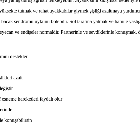
veya yanlış duruş ağrıları tetikleyebilir. Siyatik sinir sıkışması nedeniyl
yüksekte tutmak ve rahat ayakkabılar giymek şişliği azaltmaya yardımcı
 bacak sendromu uykunu bölebilir. Sol tarafına yatmak ve hamile yastığı
yecan ve endişeler normaldir. Partnerinle ve sevdiklerinle konuşmak, do
imini destekler
ikleri azalt
eğiştir
 esneme hareketleri faydalı olur
lerinde
le konuşabilirsin