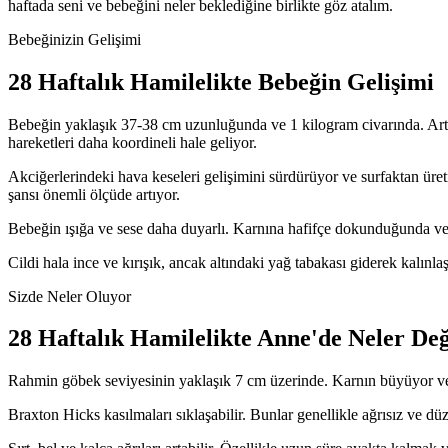
haftada seni ve bebeğini neler beklediğine birlikte göz atalım.
Bebeğinizin Gelişimi
28
Haftalık Hamilelikte Bebeğin Gelişimi
Bebeğin yaklaşık 37-38 cm uzunluğunda ve 1 kilogram civarında. Artık 
hareketleri daha koordineli hale geliyor.
Akciğerlerindeki hava keseleri gelişimini sürdürüyor ve surfaktan üre
şansı önemli ölçüde artıyor.
Bebeğin ışığa ve sese daha duyarlı. Karnına hafifçe dokunduğunda veya
Cildi hala ince ve kırışık, ancak altındaki yağ tabakası giderek kalın
Sizde Neler Oluyor
28
Haftalık Hamilelikte Anne'de Neler Değ
Rahmin göbek seviyesinin yaklaşık 7 cm üzerinde. Karnın büyüyor ve gü
Braxton Hicks kasılmaları sıklaşabilir. Bunlar genellikle ağrısız ve d