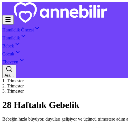
Hamilelik Öncesi
Hamilelik
Bebek
Çocuk
Ebeveyn
Ara...
1. Trimester
2. Trimester
3. Trimester
28 Haftalık Gebelik
Bebeğin hızla büyüyor, duyuları gelişiyor ve üçüncü trimestere adım a