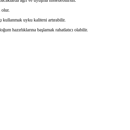
e bacaklarda ağrı ve uyuşma hissedebilirsin.
 olur.
 kullanmak uyku kaliteni artırabilir.
ğum hazırlıklarına başlamak rahatlatıcı olabilir.