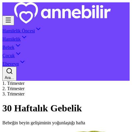
Hamilelik Öncesi
Hamilelik
Bebek
Çocuk
Ebeveyn
Ara...
1. Trimester
2. Trimester
3. Trimester
30 Haftalık Gebelik
Bebeğin beyin gelişiminin yoğunlaştığı hafta