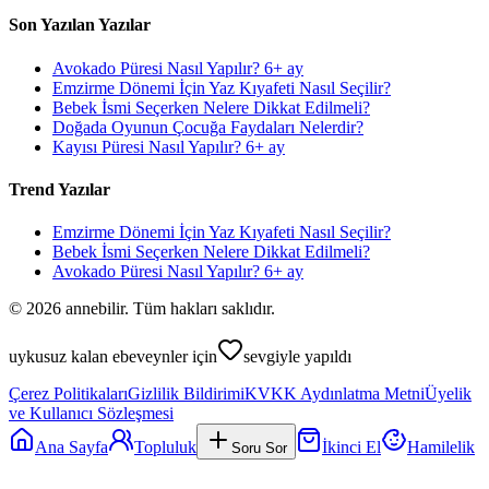
Son Yazılan Yazılar
Avokado Püresi Nasıl Yapılır? 6+ ay
Emzirme Dönemi İçin Yaz Kıyafeti Nasıl Seçilir?
Bebek İsmi Seçerken Nelere Dikkat Edilmeli?
Doğada Oyunun Çocuğa Faydaları Nelerdir?
Kayısı Püresi Nasıl Yapılır? 6+ ay
Trend Yazılar
Emzirme Dönemi İçin Yaz Kıyafeti Nasıl Seçilir?
Bebek İsmi Seçerken Nelere Dikkat Edilmeli?
Avokado Püresi Nasıl Yapılır? 6+ ay
©
2026
annebilir. Tüm hakları saklıdır.
uykusuz kalan ebeveynler için
sevgiyle yapıldı
Çerez Politikaları
Gizlilik Bildirimi
KVKK Aydınlatma Metni
Üyelik
ve Kullanıcı Sözleşmesi
Ana Sayfa
Topluluk
İkinci El
Hamilelik
Soru Sor