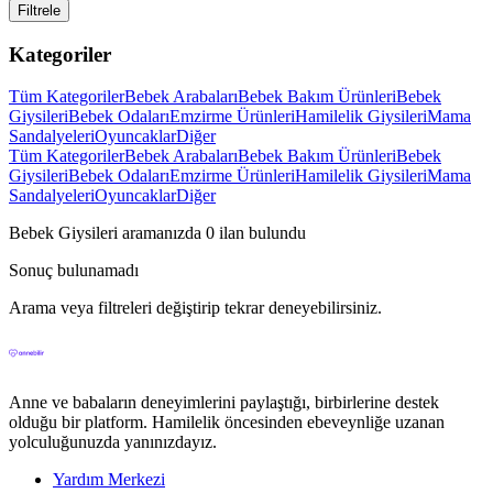
Filtrele
Kategoriler
Tüm Kategoriler
Bebek Arabaları
Bebek Bakım Ürünleri
Bebek
Giysileri
Bebek Odaları
Emzirme Ürünleri
Hamilelik Giysileri
Mama
Sandalyeleri
Oyuncaklar
Diğer
Tüm Kategoriler
Bebek Arabaları
Bebek Bakım Ürünleri
Bebek
Giysileri
Bebek Odaları
Emzirme Ürünleri
Hamilelik Giysileri
Mama
Sandalyeleri
Oyuncaklar
Diğer
Bebek Giysileri
aramanızda
0
ilan bulundu
Sonuç bulunamadı
Arama veya filtreleri değiştirip tekrar deneyebilirsiniz.
Anne ve babaların deneyimlerini paylaştığı, birbirlerine destek
olduğu bir platform. Hamilelik öncesinden ebeveynliğe uzanan
yolculuğunuzda yanınızdayız.
Yardım Merkezi