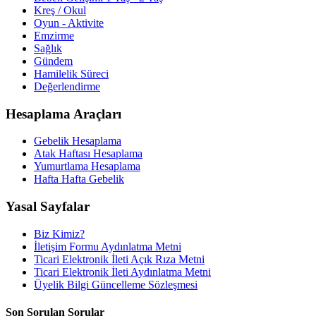
Kreş / Okul
Oyun - Aktivite
Emzirme
Sağlık
Gündem
Hamilelik Süreci
Değerlendirme
Hesaplama Araçları
Gebelik Hesaplama
Atak Haftası Hesaplama
Yumurtlama Hesaplama
Hafta Hafta Gebelik
Yasal Sayfalar
Biz Kimiz?
İletişim Formu Aydınlatma Metni
Ticari Elektronik İleti Açık Rıza Metni
Ticari Elektronik İleti Aydınlatma Metni
Üyelik Bilgi Güncelleme Sözleşmesi
Son Sorulan Sorular