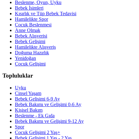
Beslenme, Oyun, Uyku
Bebek İsimleri
Kısırlık ve Tüp Bebek Tedavisi
Hamilelikte Spor
Çocuk Beslenmesi
Anne Olmak
Bebek Alışverişi
Bebek Gelişimi
Hamilelikte Alışveriş
Doğuma Hazırlık
Yenidoğan
Çocuk Gelişimi
Topluluklar
Uyku
Cinsel Yaşam
Bebek Gelişimi 6-9 Ay
Bebek Bakımı ve Gelişimi 0-6 Ay
Kişisel Bakım
Beslenme - Ek Gıda
Bebek Bakımı ve Gelişimi 9-12 Ay
Spor
Çocuk Gelişimi 2 Yaş+
Bebek Gelişimi 1 Yaş - 2 Yaş