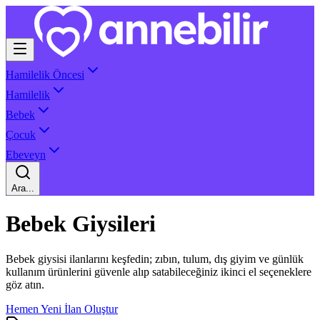
Hamilelik Öncesi
Hamilelik
Bebek
Çocuk
Ebeveyn
Ara...
Bebek Giysileri
Bebek giysisi ilanlarını keşfedin; zıbın, tulum, dış giyim ve günlük
kullanım ürünlerini güvenle alıp satabileceğiniz ikinci el seçeneklere
göz atın.
Hemen Yeni İlan Oluştur