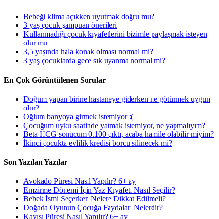
Bebeği klima açıkken uyutmak doğru mu?
3 yaş çocuk şampuan önerileri
Kullanmadığı çocuk kıyafetlerini bizimle paylaşmak isteyen
olur mu
3,5 yaşında hala konak olması normal mi?
3 yaş çocuklarda gece sık uyanma normal mi?
En Çok Görüntülenen Sorular
Doğum yapan birine hastaneye giderken ne götürmek uygun
olur?
Oğlum banyoya girmek istemiyor :(
Çocuğum uyku saatinde yatmak istemiyor, ne yapmalıyım?
Beta HCG sonucum 0.100 çıktı, acaba hamile olabilir miyim?
İkinci çocukta evlilik kredisi borcu silinecek mi?
Son Yazılan Yazılar
Avokado Püresi Nasıl Yapılır? 6+ ay
Emzirme Dönemi İçin Yaz Kıyafeti Nasıl Seçilir?
Bebek İsmi Seçerken Nelere Dikkat Edilmeli?
Doğada Oyunun Çocuğa Faydaları Nelerdir?
Kayısı Püresi Nasıl Yapılır? 6+ ay