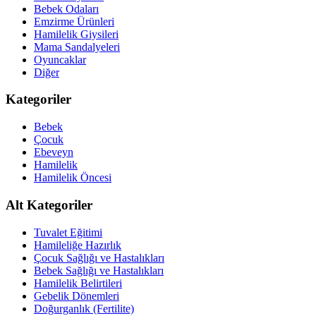
Bebek Odaları
Emzirme Ürünleri
Hamilelik Giysileri
Mama Sandalyeleri
Oyuncaklar
Diğer
Kategoriler
Bebek
Çocuk
Ebeveyn
Hamilelik
Hamilelik Öncesi
Alt Kategoriler
Tuvalet Eğitimi
Hamileliğe Hazırlık
Çocuk Sağlığı ve Hastalıkları
Bebek Sağlığı ve Hastalıkları
Hamilelik Belirtileri
Gebelik Dönemleri
Doğurganlık (Fertilite)