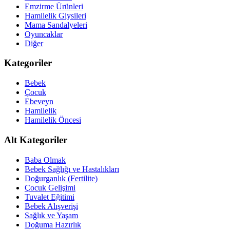
Emzirme Ürünleri
Hamilelik Giysileri
Mama Sandalyeleri
Oyuncaklar
Diğer
Kategoriler
Bebek
Çocuk
Ebeveyn
Hamilelik
Hamilelik Öncesi
Alt Kategoriler
Baba Olmak
Bebek Sağlığı ve Hastalıkları
Doğurganlık (Fertilite)
Çocuk Gelişimi
Tuvalet Eğitimi
Bebek Alışverişi
Sağlık ve Yaşam
Doğuma Hazırlık