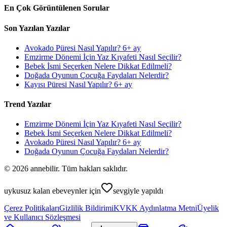
En Çok Görüntülenen Sorular
Son Yazılan Yazılar
Avokado Püresi Nasıl Yapılır? 6+ ay
Emzirme Dönemi İçin Yaz Kıyafeti Nasıl Seçilir?
Bebek İsmi Seçerken Nelere Dikkat Edilmeli?
Doğada Oyunun Çocuğa Faydaları Nelerdir?
Kayısı Püresi Nasıl Yapılır? 6+ ay
Trend Yazılar
Emzirme Dönemi İçin Yaz Kıyafeti Nasıl Seçilir?
Bebek İsmi Seçerken Nelere Dikkat Edilmeli?
Avokado Püresi Nasıl Yapılır? 6+ ay
Doğada Oyunun Çocuğa Faydaları Nelerdir?
©
2026
annebilir. Tüm hakları saklıdır.
uykusuz kalan ebeveynler için
sevgiyle yapıldı
Çerez Politikaları
Gizlilik Bildirimi
KVKK Aydınlatma Metni
Üyelik
ve Kullanıcı Sözleşmesi