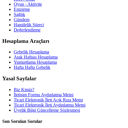
Oyun - Aktivite
Emzirme
Sağlık
Gündem
Hamilelik Süreci
Değerlendirme
Hesaplama Araçları
Gebelik Hesaplama
Atak Haftası Hesaplama
Yumurtlama Hesaplama
Hafta Hafta Gebelik
Yasal Sayfalar
Biz Kimiz?
İletişim Formu Aydınlatma Metni
Ticari Elektronik İleti Açık Rıza Metni
Ticari Elektronik İleti Aydınlatma Metni
Üyelik Bilgi Güncelleme Sözleşmesi
Son Sorulan Sorular