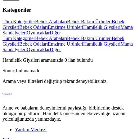
Kategoriler
Tüm Kategoriler
Bebek Arabaları
Bebek Bakım Ürünleri
Bebek
Giysileri
Bebek Odaları
Emzirme Ürünleri
Hamilelik Giysileri
Mama
Sandalyeleri
Oyuncaklar
Diğer
Tüm Kategoriler
Bebek Arabaları
Bebek Bakım Ürünleri
Bebek
Giysileri
Bebek Odaları
Emzirme Ürünleri
Hamilelik Giysileri
Mama
Sandalyeleri
Oyuncaklar
Diğer
Hamilelik Giysileri
aramanızda
0
ilan bulundu
Sonuç bulunamadı
Arama veya filtreleri değiştirip tekrar deneyebilirsiniz.
Anne ve babaların deneyimlerini paylaştığı, birbirlerine destek
olduğu bir platform. Hamilelik öncesinden ebeveynliğe uzanan
yolculuğunuzda yanınızdayız.
Yardım Merkezi