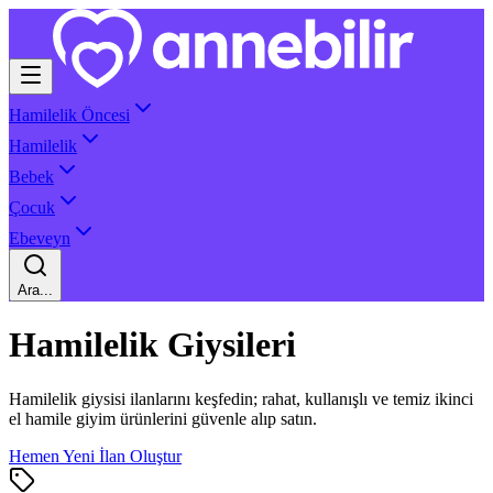
Hamilelik Öncesi
Hamilelik
Bebek
Çocuk
Ebeveyn
Ara...
Hamilelik Giysileri
Hamilelik giysisi ilanlarını keşfedin; rahat, kullanışlı ve temiz ikinci
el hamile giyim ürünlerini güvenle alıp satın.
Hemen Yeni İlan Oluştur