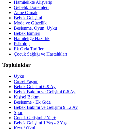
Hamilelikte Alışveriş
Gebelik Dönemleri
Anne Olmak
Bebek Gelişimi
Moda ve Güzellik
Beslenme, Oyun, Uyku
Bebek İsimleri
Hamileliğe Hazırlık
Psikoloji
Ek Gıda Tarifleri
Çocuk Sağlığı ve Hastalıkları
Topluluklar
Uyku
Cinsel Yaşam
Bebek Gelişimi 6-9 Ay
Bebek Bakımı ve Gelişimi 0-6 Ay
Kişisel Bakım
Beslenme - Ek Gıda
Bebek Bakımı ve Gelişimi 9-12 Ay
Spor
Çocuk Gelişimi 2 Yaş+
Bebek Gelişimi 1 Yaş - 2 Yaş
Kreş / Okul