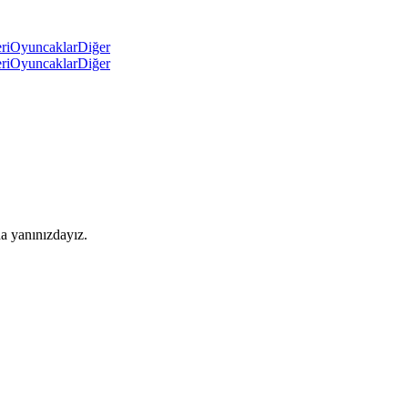
ri
Oyuncaklar
Diğer
ri
Oyuncaklar
Diğer
a yanınızdayız.